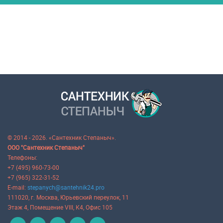
© 2014 - 2026. «Сантехник Степаныч».
ООО "Сантехник Степаныч"
Телефоны:
+7 (495) 960-73-00
+7 (965) 322-31-52
E-mail:
stepanych@santehnik24.pro
111020
, г.
Москва
,
Юрьевский переулок, 11
Этаж 4, Помещение VIII, К4, Офис 105