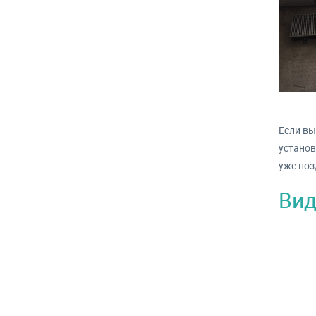
Если вы
установ
уже поз
Вид