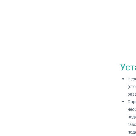
Уст
Нео
(ст
разв
Опр
нео
под
газ
под