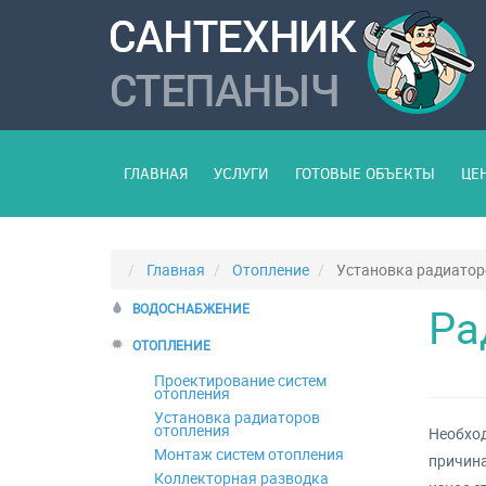
ГЛАВНАЯ
УСЛУГИ
ГОТОВЫЕ ОБЪЕКТЫ
ЦЕ
Главная
Отопление
Установка радиатор
Ра
ВОДОСНАБЖЕНИЕ
ОТОПЛЕНИЕ
Проектирование систем
отопления
Установка радиаторов
отопления
Необход
Монтаж систем отопления
причина
Коллекторная разводка