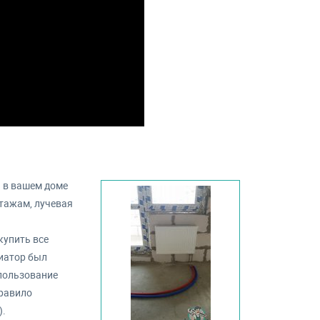
я в вашем доме
этажам, лучевая
купить все
иатор был
спользование
правило
).