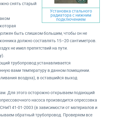
можно снять старый
Установка стального
радиатора с нижним
таком
подключением
 которая
 должен быть слишком большим, чтобы он не
доконника должно составлять 15–20 сантиметров.
здух не имел препятствий на пути.
).
ющий трубопровод устанавливается
нную вами температуру в данном помещении.
ливания воздуха), в оставшийся выход
отам. Для этого осторожно открываем подающий
опрессовочного насоса производится опрессовка
 СНиП 41-01-2003 (в зависимости от материалов и
крываем обратный трубопровод. Проверяем все