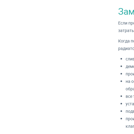
Зам
Если пр
затраты
Когда п
радиато
слив
дем
прои
на 
обр
все
уст
под
про
кла