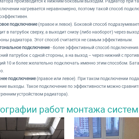
иатора производится к нижним боковым выходам. Радиатор при т
ключении нагревается неравномерно, поэтому такой способ подкл
оэффективен.
овое подключение
(правое и левое). Боковой способ подразумевает
ит в патрубок сверху, а выходит снизу (либо наоборот) через выход
роны радиатора. Этот способ считается не самым эффективным.
гональное подключение
- более эффективный способ подключения.
хний патрубок с одной стороны, а на выход – через нижний с прот
ий 10 и более желательно подключать именно этим способом. Батар
о.
нее подключение
(правое или левое). При таком подключении пода
ние выходы. Такое подключение по эффективности можно сравнить
тренним устройством радиатора).
ографии работ монтажа систем