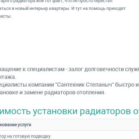
тарого радиатора или тот факт, что он просто перестал
ться в новый интерьер квартиры. И тут на помощь приходят
исты.
ащение к специалистам - залог долговечности служ
нтажа.
циалисты компании "Сантехник Степаныч" быстро и
ановке и замене радиаторов отопления.
имость установки радиаторов 
нование услуги
ор на готовую подводку