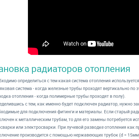
ановка радиаторов отопления
бходимо определиться с тем какая система отопления используетс
ояковая система - когда железные трубы проходят вертикально по 
одка отопления - когда полимерные трубы проходят в полу).
еделившись с тем, как именно будет подключен радиатор, нужно за
бходимые для подключения фитинги и материалы. Если старый рад
ключен к металлическим трубам, то для его замены потребуется и
осварки или электросварки. При лучевой разводке отопления как 
ключение производится с помощью нержавеющих трубок (d = 15мм