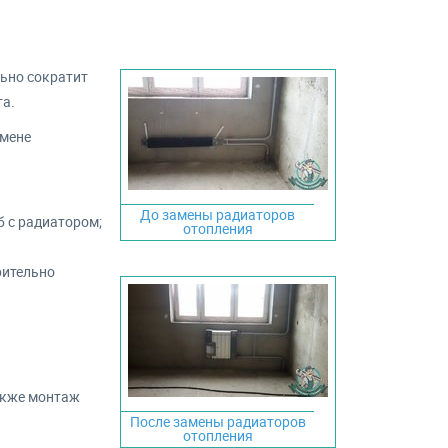
льно сократит
та.
амене
До замены радиаторов
б с радиатором;
отопления
рительно
акже монтаж
После замены радиаторов
отопления