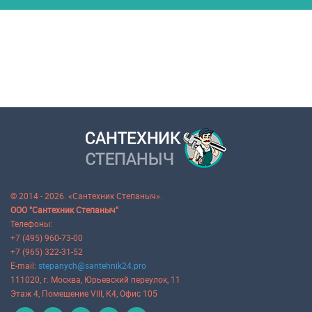
© 2014 - 2026. «Сантехник Степаныч».
ООО "Сантехник Степаныч"
Телефоны:
+7 (495) 960-73-00
+7 (965) 322-31-52
E-mail:
stepanych@santehnik24.pro
111020
, г.
Москва
,
Юрьевский переулок, 11
Этаж 4, Помещение VIII, К4, Офис 105