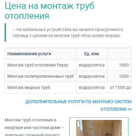
Цена на монтаж труб
отопления
На мобильных устройствах вы можете прокручивать
таблицу c ценами на монтаж труб rehau влево-вправо
Наименование услуги
Ед. изм.
Монтаж труб отопления Рехау
водорозетка
1600 - 2
Монтаж полипропиленовых труб
водорозетка
1600 - 2
Монтаж медных труб
водорозетка
от 1500 до 2
ДОПОЛНИТЕЛЬНЫЕ УСЛУГИ ПО МОНТАЖУ СИСТЕМ
ОТОПЛЕНИЯ >>
Монтаж труб отопления в
квартире или частном доме –
довольно сложный процесс,