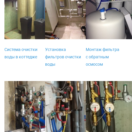
Система очистки
Установка
Монтаж фильтра
воды в коттедже
фильтров очистки
с обратным
воды
осмосом