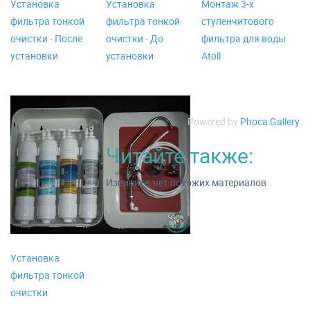
Установка
Установка
Монтаж 3-х
фильтра тонкой
фильтра тонкой
ступенчитового
очистки - После
очистки - До
фильтра для воды
установки
установки
Atoll
Powered by
Phoca Gallery
Читайте также:
Извините, нет похожих материалов
Установка
фильтра тонкой
очистки