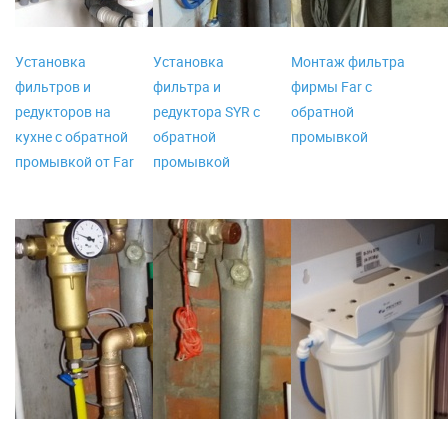
Установка
Установка
Монтаж фильтра
фильтров и
фильтра и
фирмы Far с
редукторов на
редуктора SYR с
обратной
кухне с обратной
обратной
промывкой
промывкой от Far
промывкой