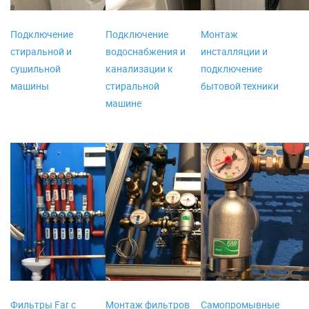
Подключение
Подключение
Монтаж
стиральной и
водоснабжения и
инсталляции и
сушильной
канализации к
подключение
машины
стиральной
бытовой техники
машине
Фильтры Far с
Монтаж фильтров
Самопромывные