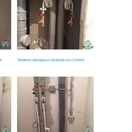
е
Замена вводных кранов на стояке