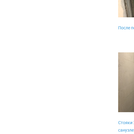
После п
Стояки 
санузле