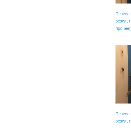
Перевар
результ
прочее)
Перевар
результ