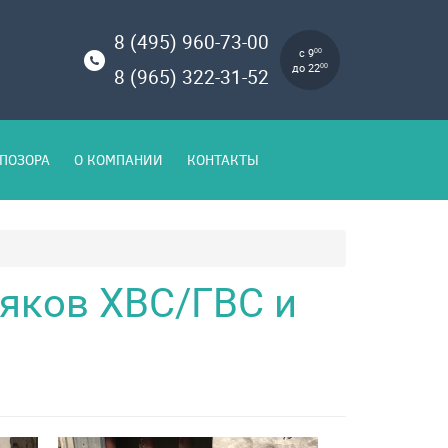
8 (495) 960-73-00
с 9
00
до 22
00
8 (965) 322-31-52
ПОЗОРА
О КОМПАНИИ
КОНТАКТЫ
ояков ХВС/ГВС и