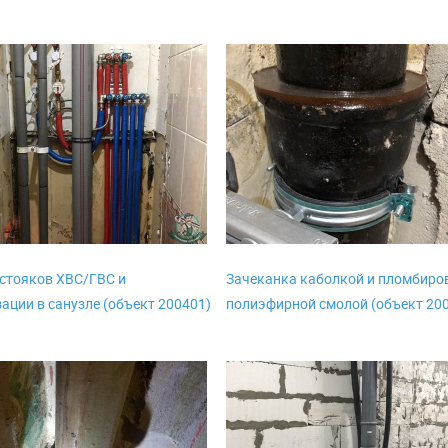
стояков ХВС/ГВС и
Зачеканка каболкой и пломбиро
ации в санузле (объект 200401)
полиэфирной смолой (объект 20