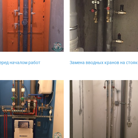
еред началом работ
Замена вводных кранов на стояк