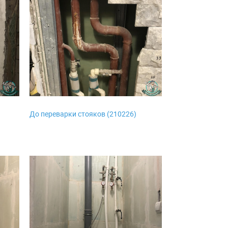
о
До переварки стояков (210226)