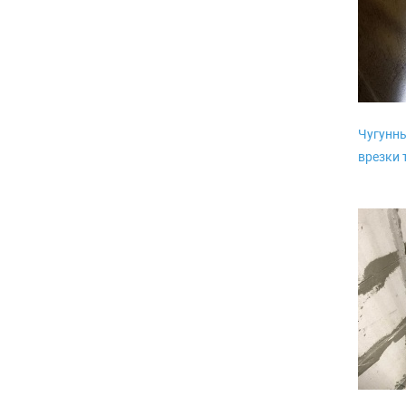
Чугунны
врезки 