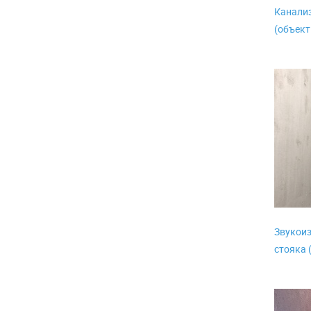
Канализ
(объект
Звукои
стояка 