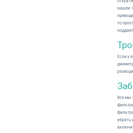
открути
нашли. 
приводи
то прос
поддаёт
Тро
Если у 
диаметр
разводк
Заб
Все мы 
фильтры
фильтра
убрать 
включит