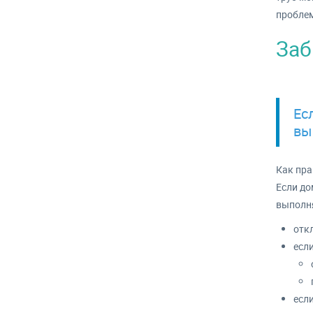
проблем
Заб
Ес
вы
Как пра
Если до
выполня
откл
есл
если