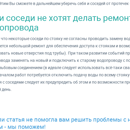
Этим Вы сможете в дальнейшем уберечь себя и соседей от протечек
и соседи не хотят делать ремон
опровода
 что некоторые соседи по стояку не согласны проводить замену вод
ется небольшой ремонт для обеспечения доступа к стоякам и возм
вать новые отверстия под трубы). При таком развитии событий пр
вода заменять на новый и подключить к старому водопроводу с 
зьбовым соединением (в идеале следует использовать всё-таки сва
ачалом работ потребуется отключить подачу воды по всему стояку 
я с соседями следует их предупредить об этом и по возможности п
 день.
ли статья не помогла вам решить проблемы с 
м - мы поможем!