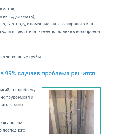
иаметра;
а не подключать);
вод к отводу, с помощью вашего шарового или
отвода и предотвратите её попадание в водопровод
про запаянные трубы.
 99% случаев проблема решится.
ький, то проблему
но трудоёмкая и
дить замену
В идеальном
до последнего