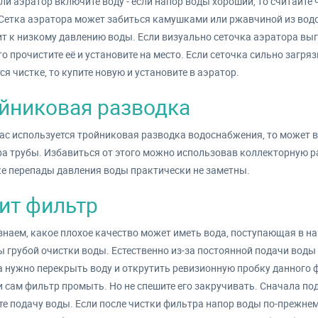
ли аэратор включите воду - если напор воды хороший, то считайте
Сетка аэратора может забиться камушками или ржавчиной из водо
т к низкому давлению воды. Если визуально сеточка аэратора вы
то прочистите её и установите на место. Если сеточка сильно загряз
ся чистке, то купите новую и установите в аэратор.
йниковая разводка
вас используется тройниковая разводка водоснабжения, то может 
а трубы. Избавиться от этого можно использовав коллекторную 
е перепады давления воды практически не заметны.
ит фильтр
знаем, какое плохое качество может иметь вода, поступающая в н
 грубой очистки воды. Естественно из-за постоянной подачи воды 
 нужно перекрыть воду и открутить ревизионную пробку данного 
и сам фильтр промыть. Но не спешите его закручивать. Сначала по
е подачу воды. Если после чистки фильтра напор воды по-прежнем