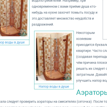
водопотребителей. Например, при
одновременном с вами приёме душа кто-
нибудь на кухне захочет помыть посуду и
это доставляет множество неудобств и
раздражений.
Некоторым
хозяевам
ор воды в душе
приходится букваль
квартире. Часто с
(создавая перепады
чём причина плохо
решать их следует 
затратным. Давайт
улучшить напор во
Напор воды в душе
Аэраторы
ала следует проверить аэраторы на смесителях (сеточка). После то