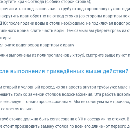
скрутить кран с отвода (с обеих сторон стояка);
прочистить отвод, засовывая в трубу отвода проволоку нужного д
накрутить кран обратно на отвод стояка (со стороны квартиры пок
НО:
после подачи воды в стояк необходимо, не подключая водопро
ильного крана, слить часть воды. Тем самым вы уберёте грязь из 
ртиры.
ключите водопровод квартиры к крану
ояки выполнены из полипропиленовых труб, смотрите выше пункт 
сле выполнения приведённых выше действий в
м старый и условный проход из-за нароста внутри трубы уже мален
ешить только заменой стояков водоснабжения. Эта работа доволь
ь её следует только профессионалам. Мы не советуем вам произво
 самостоятельно.
труб стояка должна быть согласована с УК и соседями по стояку. 
е стоит производить замену стояка по всей его длине - от первого 