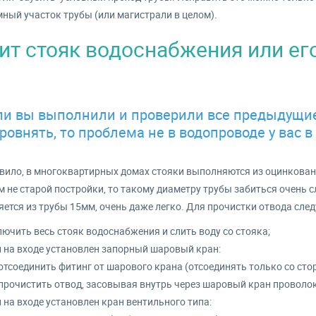
ный участок трубы (или магистрали в целом).
ит стояк водоснабжения или ег
ли вы выполнили и проверили все предыдущие 
ровнять, то проблема не в водопроводе у вас в 
вило, в многоквартирных домах стояки выполняются из оцинкован
м не старой постройки, то такому диаметру трубы забиться очень с
ется из трубы 15мм, очень даже легко. Для прочистки отвода след
ючить весь стояк водоснабжения и слить воду со стояка;
и на входе установлен запорный шаровый кран:
отсоединить фитинг от шарового крана (отсоединять только со сто
прочистить отвод, засовывая внутрь через шаровый кран проволо
 на входе установлен кран вентильного типа: