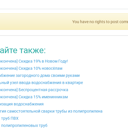
You have no rights to post co
айте также:
окончена] Скидка 19% в Новом Году!
окончена] Скидка 10% новосёлам
бжение загородного дома своими руками
ный узел ввода водоснабжения в квартире
окончена] Беспроцентная рассрочка
окончена] Скидка 15% именинникам
изация водоснабжения
гия самостоятельной сварки трубы из полипропилена
 труб ПВХ
 полипропиленовых труб