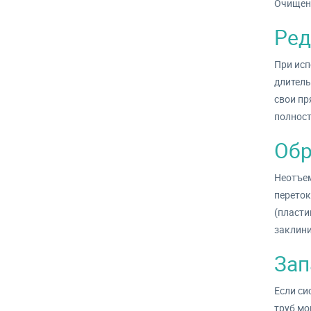
Очищенн
Ред
При исп
длитель
свои пр
полност
Обр
Неотъем
переток
(пласти
заклини
Зап
Если си
труб мо