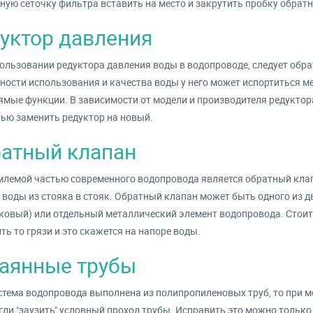
ую сеточку фильтра вставить на место и закрутить пробку обратн
уктор давления
ользовании редуктора давления воды в водопроводе, следует обра
ности использования и качества воды у него может испортиться м
ямые функции. В зависимости от модели и производителя редуктор
ью заменить редуктор на новый.
атный клапан
лемой частью современного водопровода является обратный клап
 воды из стояка в стояк. Обратный клапан может быть одного из д
ковый) или отдельный металлический элемент водопровода. Стоит 
ть то грязи и это скажется на напоре воды.
аянные трубы
стема водопровода выполнена из полипропиленовых труб, то при м
гли "заузить" условный проход трубы. Исправить это можно только