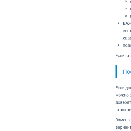
ВАЖ
вент
ква
под
Если ст
По
Если до
можно р
доверят
стояков
Замена 
вариант