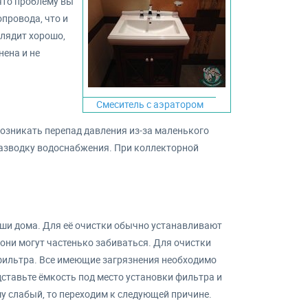
 что проблему вы
провода, что и
глядит хорошо,
нена и не
Смеситель с аэратором
возникать перепад давления из-за маленького
разводку водоснабжения. При коллекторной
аши дома. Для её очистки обычно устанавливают
они могут частенько забиваться. Для очистки
фильтра. Все имеющие загрязнения необходимо
дставьте ёмкость под место установки фильтра и
у слабый, то переходим к следующей причине.