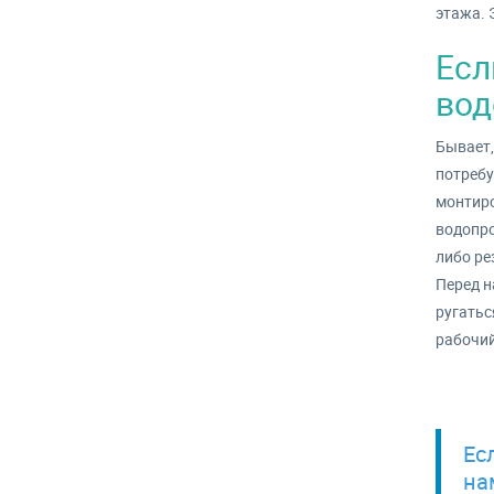
этажа. 
Есл
вод
Бывает,
потребу
монтиро
водопро
либо ре
Перед н
ругатьс
рабочий
Ес
на