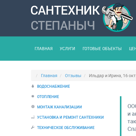
ГЛАВНАЯ
УСЛУГИ
ГОТОВЫЕ ОБЪЕКТЫ
ЦЕ
Главная
Отзывы
Ильдар и Ирина, 16 ок
ВОДОСНАБЖЕНИЕ
ОТОПЛЕНИЕ
ООО
МОНТАЖ КАНАЛИЗАЦИИ
и а
УСТАНОВКА И РЕМОНТ САНТЕХНИКИ
так
ТЕХНИЧЕСКОЕ ОБСЛУЖИВАНИЕ
Сп