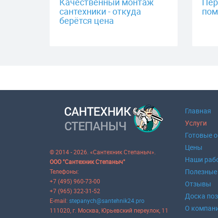
Качественный монтаж
Пер
сантехники - откуда
пом
берётся цена
Главная
Услуги
Готовые 
Цены
© 2014 - 2026. «Сантехник Степаныч».
Наши раб
ООО "Сантехник Степаныч"
Полезные
Телефоны:
+7 (495) 960-73-00
Отзывы
+7 (965) 322-31-52
Доска по
E-mail:
stepanych@santehnik24.pro
О компан
111020
, г.
Москва
,
Юрьевский переулок, 11