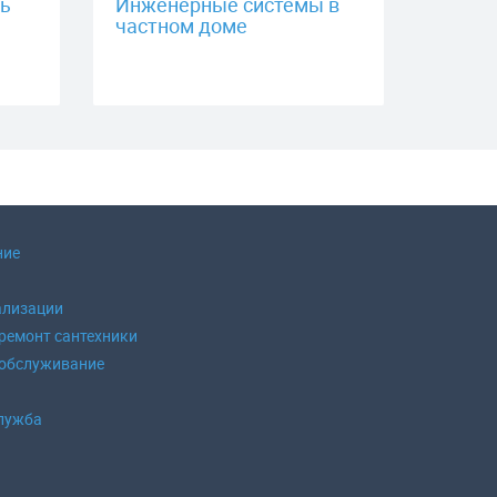
ть
Инженерные системы в
частном доме
ние
ализации
 ремонт сантехники
 обслуживание
б
лужба