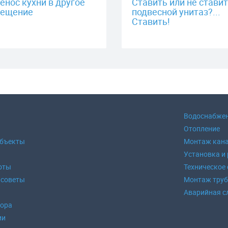
енос кухни в другое
Ставить или не стави
ещение
подвесной унитаз?...
Ставить!
Водоснабже
Отопление
объекты
Монтаж кан
Установка и
оты
Техническое
 советы
Монтаж тру
Аварийная с
зора
ии