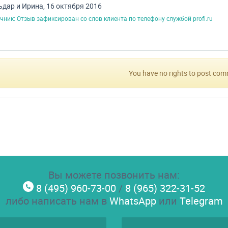
ьдар и Ирина, 16 октября 2016
чник: Отзыв зафиксирован со слов клиента по телефону службой profi.ru
You have no rights to post co
Вы можете позвонить нам:
8 (495) 960-73-00
/
8 (965) 322-31-52
либо написать нам в
WhatsApp
или
Telegram