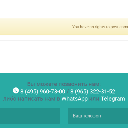
You have no rights to post co
Вы можете позвонить нам:
8 (495) 960-73-00
/
8 (965) 322-31-52
либо написать нам в
WhatsApp
или
Telegram