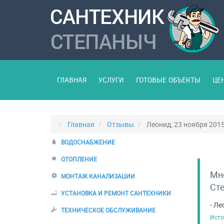
ГЛАВНАЯ
УСЛУГИ
ГОТОВЫЕ ОБЪЕКТЫ
ЦЕ
Главная
Отзывы
Леонид, 23 ноября 201
ВОДОСНАБЖЕНИЕ
ОТОПЛЕНИЕ
Мне
МОНТАЖ КАНАЛИЗАЦИИ
Сте
УСТАНОВКА И РЕМОНТ САНТЕХНИКИ
- Ле
ТЕХНИЧЕСКОЕ ОБСЛУЖИВАНИЕ
Исто