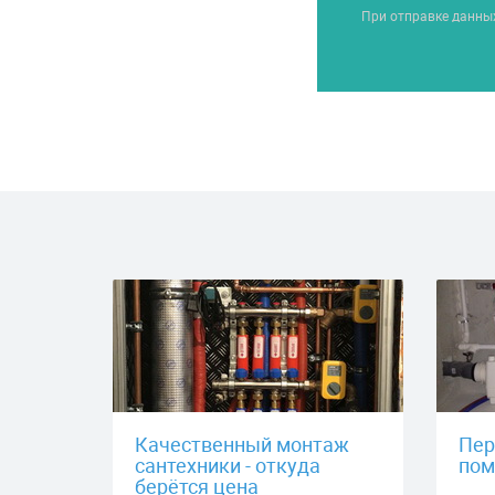
При отправке данны
Качественный монтаж
Пер
сантехники - откуда
пом
берётся цена