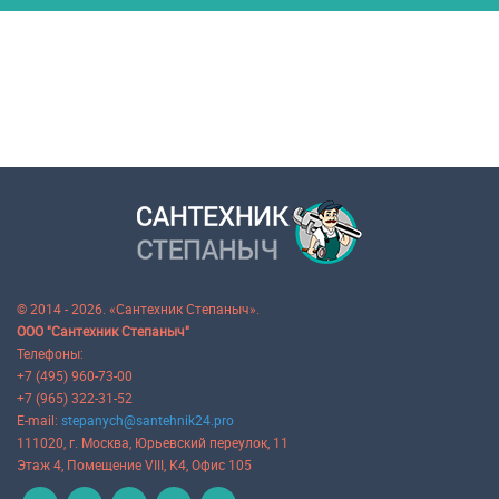
© 2014 - 2026. «Сантехник Степаныч».
ООО "Сантехник Степаныч"
Телефоны:
+7 (495) 960-73-00
+7 (965) 322-31-52
E-mail:
stepanych@santehnik24.pro
111020
, г.
Москва
,
Юрьевский переулок, 11
Этаж 4, Помещение VIII, К4, Офис 105