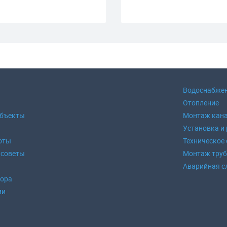
Водоснабже
Отопление
объекты
Монтаж кан
Установка и
оты
Техническое
 советы
Монтаж тру
Аварийная с
зора
ии