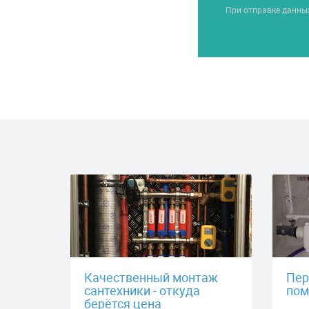
При отправке данны
Качественный монтаж
Пер
сантехники - откуда
пом
берётся цена