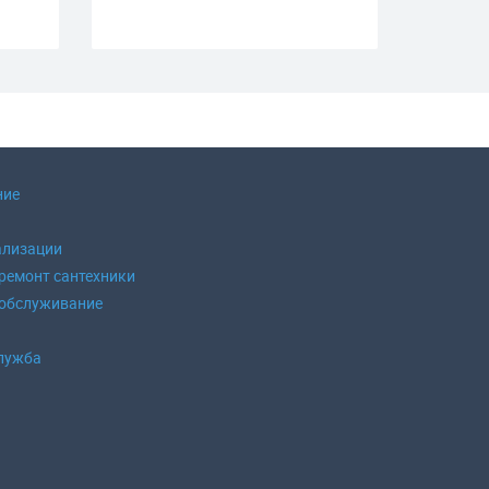
ние
ализации
 ремонт сантехники
 обслуживание
б
лужба