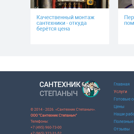
Качественный монтаж
Пер
сантехники - откуда
пом
берётся цена
Главная
Услуги
Готовые 
Цены
© 2014 - 2026. «Сантехник Степаныч».
Наши раб
ООО "Сантехник Степаныч"
Полезные
Телефоны:
+7 (495) 960-73-00
Отзывы
+7 (965) 322-31-52