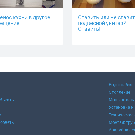
енос кухни в другое
Ставить или не стави
ещение
подвесной унитаз?...
Ставить!
Водоснабже
Отопление
объекты
Монтаж кан
Установка и
оты
Техническое
 советы
Монтаж тру
Аварийная с