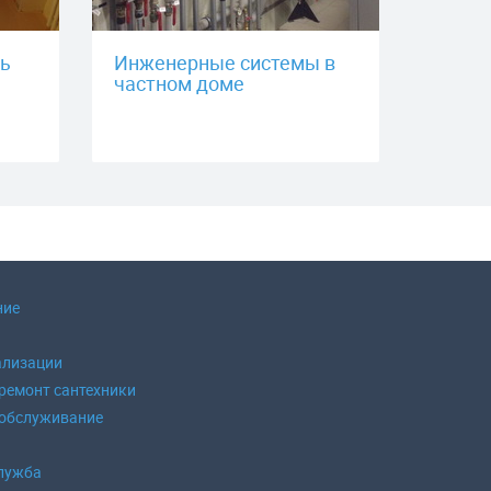
ть
Инженерные системы в
частном доме
ние
ализации
 ремонт сантехники
 обслуживание
б
лужба