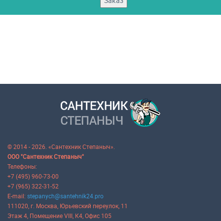
Заказ
© 2014 - 2026. «Сантехник Степаныч».
ООО "Сантехник Степаныч"
Телефоны:
+7 (495) 960-73-00
+7 (965) 322-31-52
E-mail:
stepanych@santehnik24.pro
111020
, г.
Москва
,
Юрьевский переулок, 11
Этаж 4, Помещение VIII, К4, Офис 105