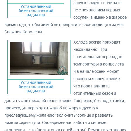
запуск следует начинать
Установленный
не с появлением первых
биметаллический
радиатор
сосулек, а именно в жаркое
время года, чтобы зимой не превратить свое жилище в замок
Снежной Королевы.
Холода всегда приходят
неожиданно. При
значительных перепадах
температуры в конце лета
и в начале осени может
сложиться впечатление,
Установленный
что пора начинать
биметаллический
радиатор
отопительный сезон и
достать с антресолей теплые вещи. Так резко, без подготовки,
происходит переход от жалоб на жару и духоту к
преследующему желанию "включить" солнце и развеять
низкие серые тучи. Своевременная забота о системе
отопления – это "подготовка саней летом". Ремонт и установку