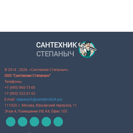
© 2014 - 2026. «Сантехник Степаныч».
ООО "Сантехник Степаныч"
Телефоны:
+7 (495) 960-73-00
+7 (965) 322-31-52
E-mail:
stepanych@santehnik24.pro
111020
, г.
Москва
,
Юрьевский переулок, 11
Этаж 4, Помещение VIII, К4, Офис 105